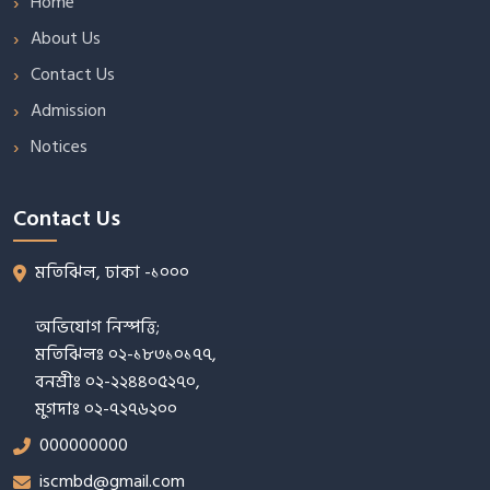
Home
About Us
Contact Us
Admission
Notices
Contact Us
মতিঝিল, ঢাকা -১০০০
অভিযোগ নিস্পত্তি;
মতিঝিলঃ ০২-১৮৩১০১৭৭,
বনশ্রীঃ ০২-২২৪৪০৫২৭০,
মুগদাঃ ০২-৭২৭৬২০০
000000000
iscmbd@gmail.com