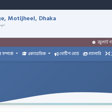
ge, Motijheel, Dhaka
েশ""
জুলাই গণঅভ্যুত্থান
সম্পর্কে
একাডেমিক
নোটিশ বোর্ড
গ্যালারি