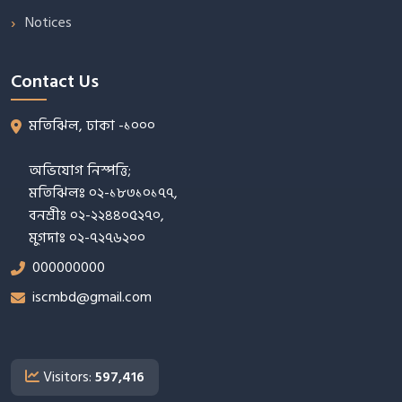
Notices
Contact Us
মতিঝিল, ঢাকা -১০০০
অভিযোগ নিস্পত্তি;
মতিঝিলঃ ০২-১৮৩১০১৭৭,
বনশ্রীঃ ০২-২২৪৪০৫২৭০,
মুগদাঃ ০২-৭২৭৬২০০
000000000
iscmbd@gmail.com
Visitors:
597,416