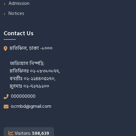
Admission
Notices
Contact Us
মতিঝিল, ঢাকা -১০০০
অভিযোগ নিস্পত্তি;
মতিঝিলঃ ০২-১৮৩১০১৭৭,
বনশ্রীঃ ০২-২২৪৪০৫২৭০,
মুগদাঃ ০২-৭২৭৬২০০
000000000
iscmbd@gmail.com
Visitors:
598,639