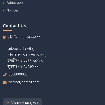
Admission
Notices
Contact Us
মতিঝিল, ঢাকা -১০০০
অভিযোগ নিস্পত্তি;
মতিঝিলঃ ০২-১৮৩১০১৭৭,
বনশ্রীঃ ০২-২২৪৪০৫২৭০,
মুগদাঃ ০২-৭২৭৬২০০
000000000
iscmbd@gmail.com
Visitors:
603,797