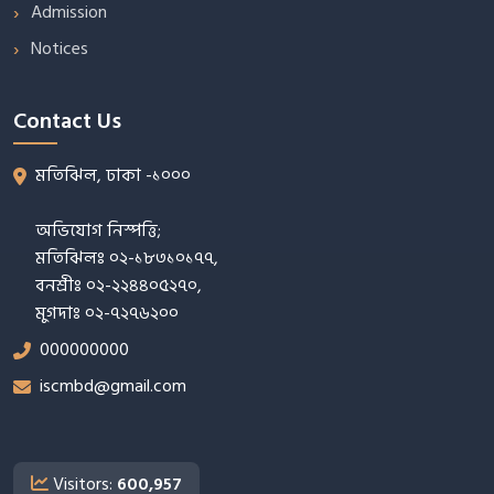
Admission
Notices
Contact Us
মতিঝিল, ঢাকা -১০০০
অভিযোগ নিস্পত্তি;
মতিঝিলঃ ০২-১৮৩১০১৭৭,
বনশ্রীঃ ০২-২২৪৪০৫২৭০,
মুগদাঃ ০২-৭২৭৬২০০
000000000
iscmbd@gmail.com
Visitors:
600,957