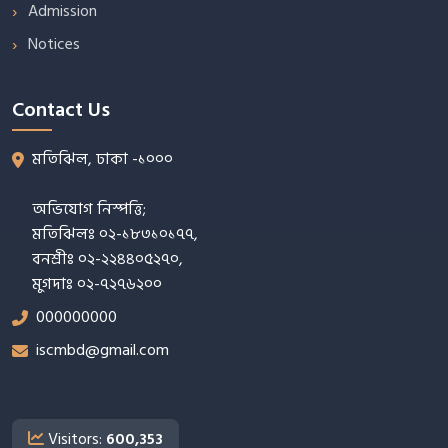
Admission
Notices
Contact Us
মতিঝিল, ঢাকা -১০০০
অভিযোগ নিস্পত্তি;
মতিঝিলঃ ০২-১৮৩১০১৭৭,
বনশ্রীঃ ০২-২২৪৪০৫২৭০,
মুগদাঃ ০২-৭২৭৬২০০
000000000
iscmbd@gmail.com
Visitors:
600,353