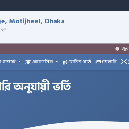
ge, Motijheel, Dhaka
েশ""
জুলাই গণঅভ
সম্পর্কে
একাডেমিক
নোটিশ বোর্ড
গ্যালারি
রি অনুযায়ী ভর্তি