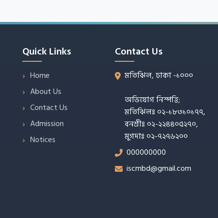
Quick Links
Contact Us
Home
মতিঝিল, ঢাকা -১০০০
About Us
অভিযোগ নিস্পত্তি;
Contact Us
মতিঝিলঃ ০২-১৮৩১০১৭৭,
Admission
বনশ্রীঃ ০২-২২৪৪০৫২৭০,
মুগদাঃ ০২-৭২৭৬২০০
Notices
000000000
iscmbd@gmail.com