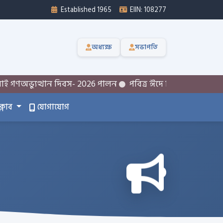
Established 1965
EIIN: 108277
অধ্যক্ষ
সভাপতি
্যুত্থান দিবস- 2026 পালন
পবিত্র ঈদে মিলাদুন্নবী (সা:) উদযা
ক্লাব
যোগাযোগ